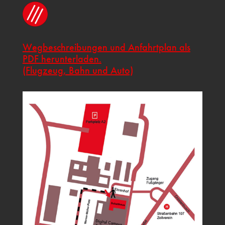
Wegbeschreibungen und Anfahrtplan als
PDF herunterladen.
(Flugzeug, Bahn und Auto)