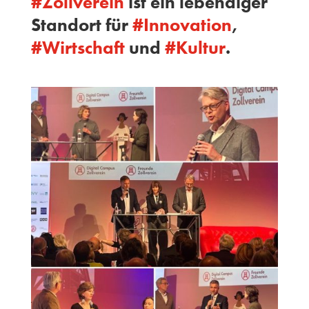
#
Zollverein
ist ein lebendiger
Standort für
#
Innovation
,
#
Wirtschaft
und
#
Kultur
.