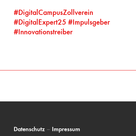
#
DigitalCampusZollverein
#
DigitalExpert25
#
Impulsgeber
#
Innovationstreiber
Datenschutz
–
Impressum