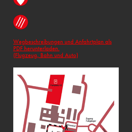
Wegbeschreibungen und Anfahrtplan als
PDF herunterladen.
(Flugzeug, Bahn und Auto)